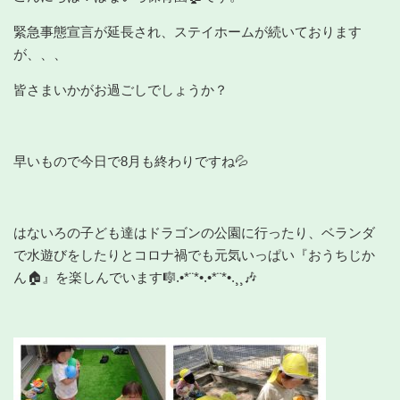
緊急事態宣言が延長され、ステイホームが続いております
が、、、
皆さまいかがお過ごしでしょうか？
早いもので今日で8月も終わりですね💦
はないろの子ども達はドラゴンの公園に行ったり、ベランダ
で水遊びをしたりとコロナ禍でも元気いっぱい『おうちじか
ん🏠』を楽しんでいます🎼.•*¨*•.•*¨*•.¸¸🎶