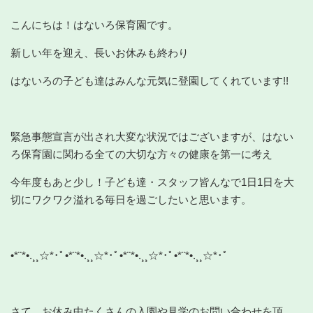
こんにちは！はないろ保育園です。
新しい年を迎え、長いお休みも終わり
はないろの子ども達はみんな元気に登園してくれています!!
緊急事態宣言が出され大変な状況ではございますが、はない
ろ保育園に関わる全ての大切な方々の健康を第一に考え
今年度もあと少し！子ども達・スタッフ皆んなで1日1日を大
切にワクワク溢れる毎日を過ごしたいと思います。
•*¨*•.¸¸☆*･ﾟ•*¨*•.¸¸☆*･ﾟ•*¨*•.¸¸☆*･ﾟ•*¨*•.¸¸☆*･ﾟ
さて、お休み中たくさんの入園や見学のお問い合わせを頂