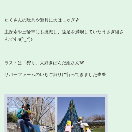
たくさんの玩具や遊具に大はしゃぎ
🎵
虫探索や三輪車にも挑戦し、遠足を満喫していたうさぎ組さ
んです٩(^‿^)۶
ラストは「狩り」大好きぱんだ組さん🐼
サバーファームのいちご狩り
に行ってきました🍓🍓