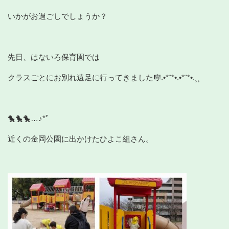
いかがお過ごしでしょうか？
先日、はないろ保育園では
クラスごとにお別れ遠足に行ってきました🎼.•*¨*•.•*¨*•.¸¸
🐤🐤🐤…♪*ﾟ
近くの金岡公園に出かけたひよこ組さん。