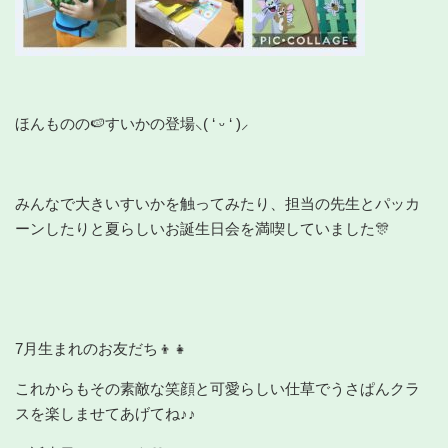
ほんものの🍉すいかの登場⸜( ‘ ᵕ ‘ )⸝
みんなで大きいすいかを触ってみたり、担当の先生とパッカ
ーンしたりと夏らしいお誕生日会を満喫していました🎊
7月生まれのお友だち👦👧
これからもその素敵な笑顔と可愛らしい仕草でうさぱんクラ
スを楽しませてあげてね♪♪