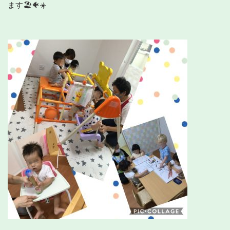
ます🏖🐠☀️