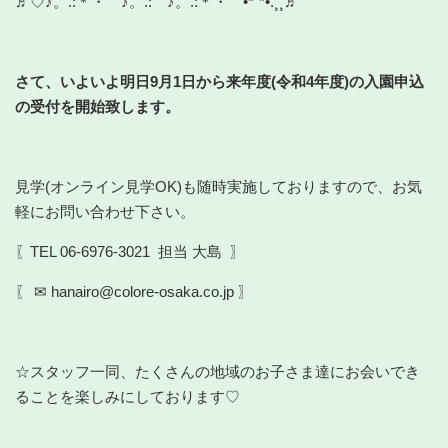
♬︎♡♪。.:＊・゜♪。.:゜♪。.:＊・゜•*¨*•.¸¸♬︎
さて、いよいよ明日9月1日から来年度(令和4年度)の入園申込
の受付を開始致します。
見学(オンライン見学OK)も随時実施しておりますので、お気
軽にお問い合わせ下さい。
〖TEL 06-6976-3021 担当 大島 〗
〖 ✉ hanairo@colore-osaka.co.jp 〗
☆スタッフ一同、たくさんの地域のお子さま達にお会いでき
ることを楽しみにしております♡