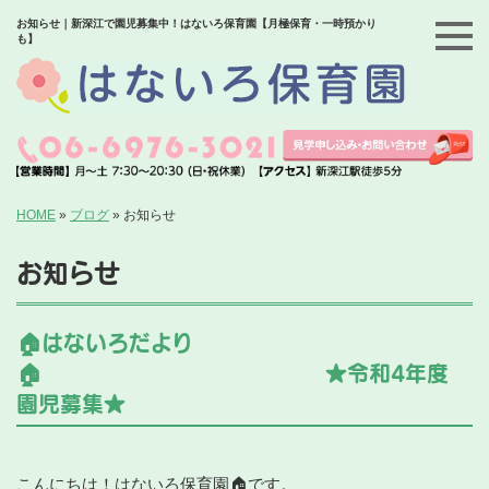
お知らせ｜新深江で園児募集中！はないろ保育園【月極保育・一時預かり
も】
HOME
»
ブログ
»
お知らせ
お知らせ
🏠はないろだより
🏠 ★令和4年度
園児募集★
こんにちは！はないろ保育園🏠です。