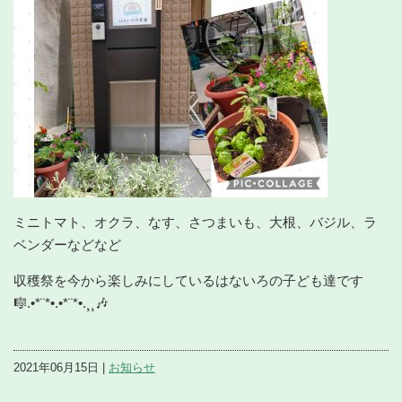
ミニトマト、オクラ、なす、さつまいも、大根、バジル、ラ
ベンダーなどなど
収穫祭を今から楽しみにしているはないろの子ども達です
🎼.•*¨*•.•*¨*•.¸¸🎶
2021年06月15日 |
お知らせ