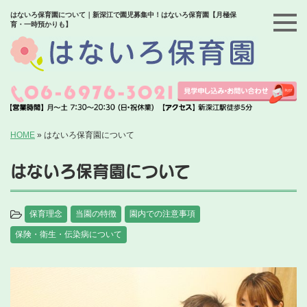
はないろ保育園について｜新深江で園児募集中！はないろ保育園【月極保
育・一時預かりも】
HOME
»
はないろ保育園について
はないろ保育園について
保育理念
当園の特徴
園内での注意事項
保険・衛生・伝染病について