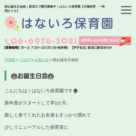
🎂お誕生日会🎂｜新深江で園児募集中！はないろ保育園【月極保育・一時
預かりも】
HOME
»
ブログ
»
お知らせ
»
🎂お誕生日会🎂
🎂お誕生日会🎂
こんにちは！はないろ保育園です🏠
新年度がスタートして早1か月。
新しく来てくれたお友達もすっかり慣れて
少しリニューアルした保育室に