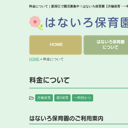
料金について｜新深江で園児募集中！はないろ保育園【月極保育・一
はないろ保育園
HOME
について
HOME
»
料金について
料金について
月極保育
週3保育
一時預かり
はないろ保育園のご利用案内