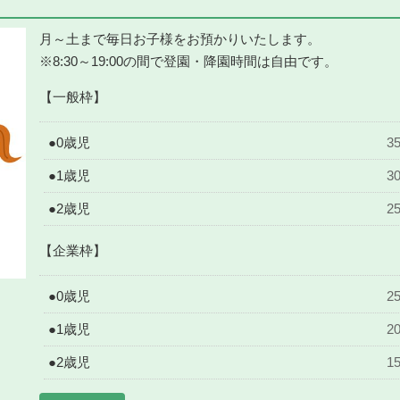
月～土まで毎日お子様をお預かりいたします。
※8:30～19:00の間で登園・降園時間は自由です。
【一般枠】
●0歳児
3
●1歳児
3
●2歳児
2
【企業枠】
●0歳児
2
●1歳児
2
●2歳児
1