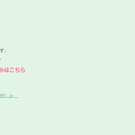
す。
。
みはこちら
受付）≫
。