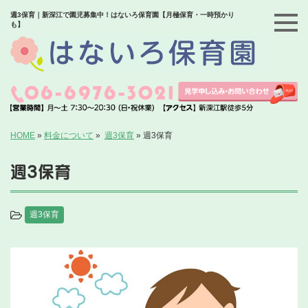
週3保育｜新深江で園児募集中！はないろ保育園【月極保育・一時預かり
も】
HOME
»
料金について
»
週3保育
»
週3保育
週3保育
週3保育