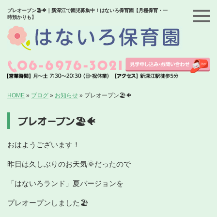
プレオープン🏖🐠｜新深江で園児募集中！はないろ保育園【月極保育・一
時預かりも】
HOME
»
ブログ
»
お知らせ
»
プレオープン🏖🐠
プレオープン🏖🐠
おはようございます！
昨日は久しぶりのお天気🌞だったので
「はないろランド」夏バージョンを
プレオープンしました🏖