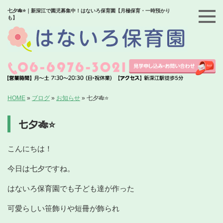
七夕🎋⭐️｜新深江で園児募集中！はないろ保育園【月極保育・一時預かり
も】
HOME
»
ブログ
»
お知らせ
»
七夕🎋⭐️
七夕🎋⭐️
こんにちは！
今日は七夕ですね。
はないろ保育園でも子ども達が作った
可愛らしい笹飾りや短冊が飾られ