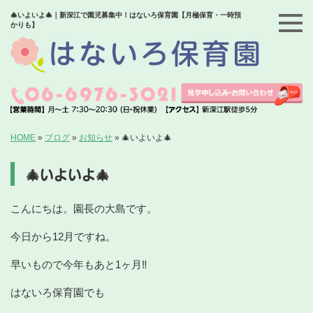
🎄いよいよ🎄｜新深江で園児募集中！はないろ保育園【月極保育・一時預
かりも】
HOME
»
ブログ
»
お知らせ
»
🎄いよいよ🎄
🎄いよいよ🎄
こんにちは。園長の大島です。
今日から12月ですね。
早いもので今年もあと1ヶ月‼
はないろ保育園でも