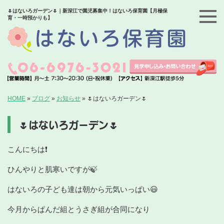
🌷はないろガーデン🌷｜新深江で園児募集中！はないろ保育園【月極保
育・一時預かりも】
HOME
»
ブログ
»
お知らせ
»
🌷はないろガーデン🌷
🌷はないろガーデン🌷
こんにちは❗
ひんやりと肌寒いですが🍃
はないろの子ども達は朝から元気いっぱい😃
今月からぱんだ組とうさぎ組が合同になり