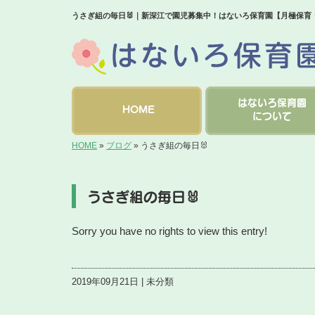
うさぎ組の毎日🐰｜新深江で園児募集中！はないろ保育園【月極保育
はないろ保育園
HOME
について
HOME
»
ブログ
»
うさぎ組の毎日🐰
うさぎ組の毎日🐰
Sorry you have no rights to view this entry!
2019年09月21日 | 未分類