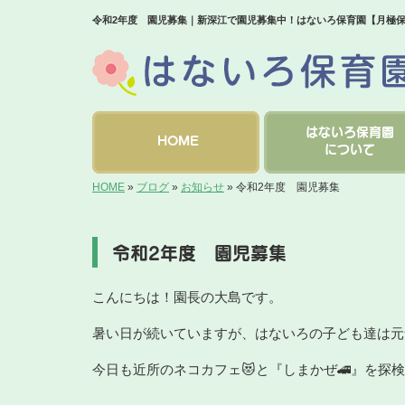
令和2年度 園児募集｜新深江で園児募集中！はないろ保育園【月極
はないろ保育園
HOME
について
HOME
»
ブログ
»
お知らせ
»
令和2年度 園児募集
令和2年度 園児募集
こんにちは！園長の大島です。
暑い日が続いていますが、はないろの子ども達は元
今日も近所のネコカフェ😻と『しまかぜ🚄』を探