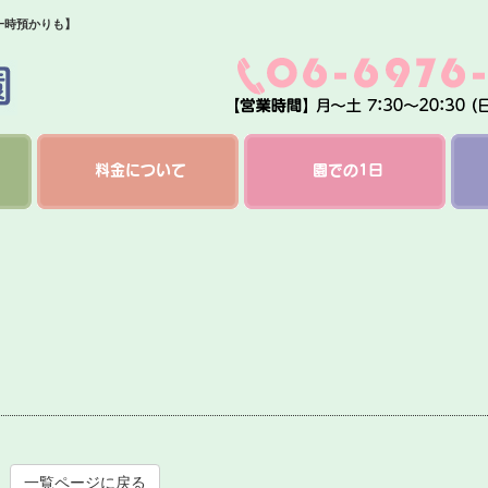
一時預かりも】
料金について
園での1日
一覧ページに戻る