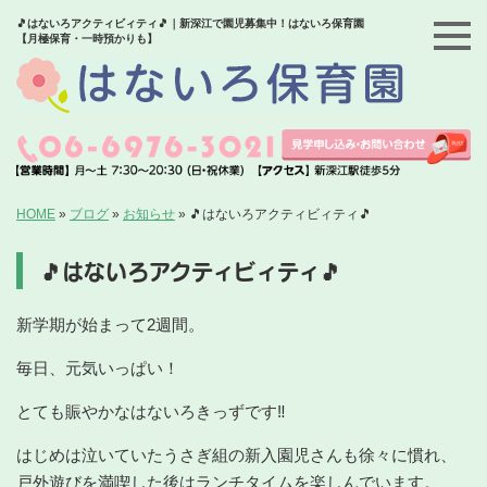
🎵はないろアクティビィティ🎵｜新深江で園児募集中！はないろ保育園
【月極保育・一時預かりも】
HOME
»
ブログ
»
お知らせ
»
🎵はないろアクティビィティ🎵
🎵はないろアクティビィティ🎵
新学期が始まって2週間。
毎日、元気いっぱい！
とても賑やかなはないろきっずです‼
はじめは泣いていたうさぎ組の新入園児さんも徐々に慣れ、
戸外遊びを満喫した後はランチタイムを楽しんでいます。