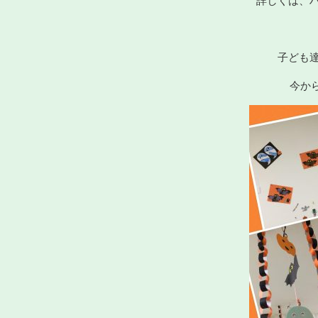
詳しくは、
子ども
今か