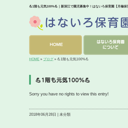
💪1階も元気100%💪｜新深江で園児募集中！はないろ保育園【月極
はないろ保育園
HOME
について
HOME
»
ブログ
»
💪1階も元気100%💪
💪1階も元気100%💪
Sorry you have no rights to view this entry!
2018年06月28日 | 未分類