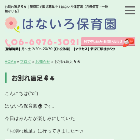
お別れ遠足🐏🐐｜新深江で園児募集中！はないろ保育園【月極保育・一時
預かりも】
HOME
»
ブログ
»
お知らせ
»
お別れ遠足🐏🐐
お別れ遠足🐏🐐
こんにちは(^o^)
はないろ保育園🏠です。
今日はみんなが楽しみにしていた
『お別れ遠足』に行ってきました〜♬