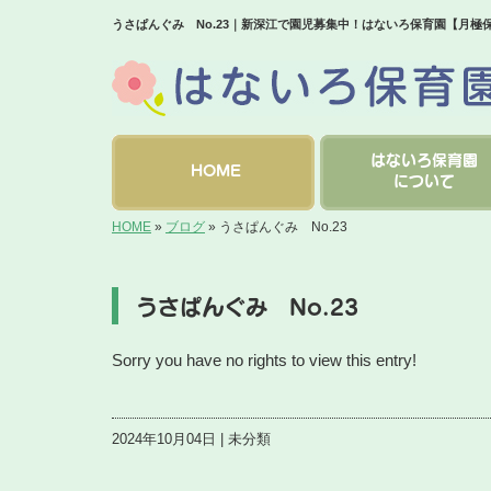
うさぱんぐみ No.23｜新深江で園児募集中！はないろ保育園【月極
はないろ保育園
HOME
について
HOME
»
ブログ
»
うさぱんぐみ No.23
うさぱんぐみ No.23
Sorry you have no rights to view this entry!
2024年10月04日 | 未分類