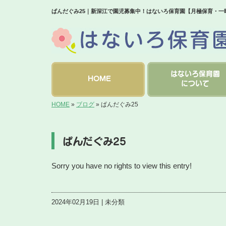
ぱんだぐみ25｜新深江で園児募集中！はないろ保育園【月極保育・一
はないろ保育園
HOME
について
HOME
»
ブログ
»
ぱんだぐみ25
ぱんだぐみ25
Sorry you have no rights to view this entry!
2024年02月19日 | 未分類