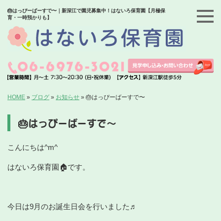
🎂はっぴーばーすで〜｜新深江で園児募集中！はないろ保育園【月極保
育・一時預かりも】
HOME
»
ブログ
»
お知らせ
»
🎂はっぴーばーすで〜
🎂はっぴーばーすで〜
こんにちは^m^
はないろ保育園🏠です。
今日は9月のお誕生日会を行いました♬