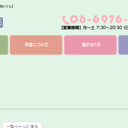
預かりも】
料金について
園での1日
一覧ページに戻る