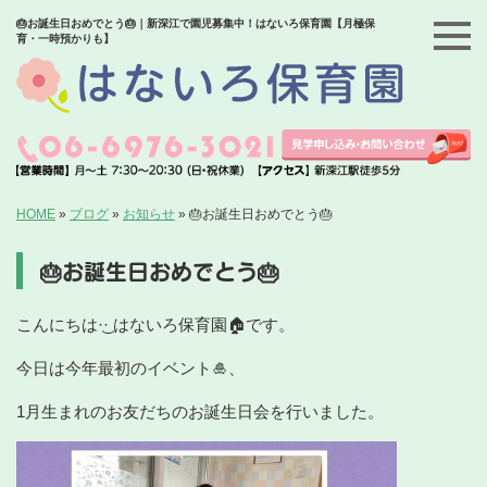
🎂お誕生日おめでとう🎂｜新深江で園児募集中！はないろ保育園【月極保
育・一時預かりも】
HOME
»
ブログ
»
お知らせ
»
🎂お誕生日おめでとう🎂
🎂お誕生日おめでとう🎂
こんにちは‪·͜· はないろ保育園🏠です。
今日は今年最初のイベント🎍、
1月生まれのお友だちのお誕生日会を行いました。