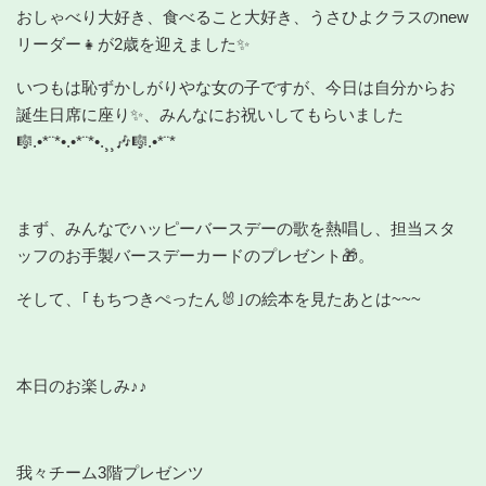
おしゃべり大好き、食べること大好き、うさひよクラスのnew
リーダー👧が2歳を迎えました✨
いつもは恥ずかしがりやな女の子ですが、今日は自分からお
誕生日席に座り✨、みんなにお祝いしてもらいました
🎼.•*¨*•.•*¨*•.¸¸🎶🎼.•*¨*
まず、みんなでハッピーバースデーの歌を熱唱し、担当スタ
ッフのお手製バースデーカードのプレゼント🎁。
そして、｢もちつきぺったん🐰｣の絵本を見たあとは~~~
本日のお楽しみ♪♪
我々チーム3階プレゼンツ