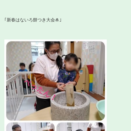
｢新春はないろ餅つき大会🎍｣