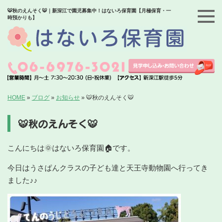
🐯秋のえんそく🐯｜新深江で園児募集中！はないろ保育園【月極保育・一
時預かりも】
HOME
»
ブログ
»
お知らせ
»
🐯秋のえんそく🐯
🐯秋のえんそく🐯
こんにちは🌞はないろ保育園🏠です。
今日はうさぱんクラスの子ども達と天王寺動物園へ行ってき
ました♪♪