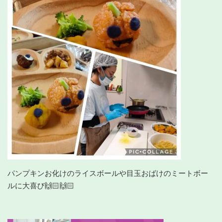
パンプキンお化けのライスボールや目玉おばけのミートボー
ルに大喜び🙌🏻🙌🏻