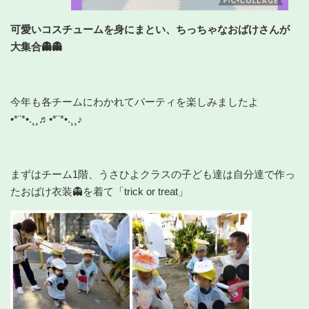
可愛いコスチュームを身にまとい、ちっちゃなおばけさんが
大集合👻👻
今年も各チームにわかれてパーティを楽しみましたよ
•*¨*•.¸¸♬•*¨*•.¸¸♪
まずはチーム1階、うさひよクラスの子ども達は自分達で作っ
たおばけ衣装👻を着て「trick or treat」