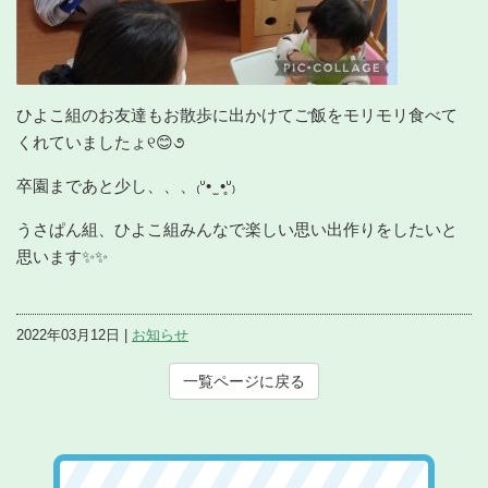
ひよこ組のお友達もお散歩に出かけてご飯をモリモリ食べて
くれていましたょ୧😊૭
卒園まであと少し、、、₍ᐡ• ̫ •̥ᐡ₎
うさぱん組、ひよこ組みんなで楽しい思い出作りをしたいと
思います✨✨
2022年03月12日 |
お知らせ
一覧ページに戻る