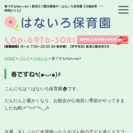
春ですね٩(๑•ᴗ•๑)۶｜新深江で園児募集中！はないろ保育園【月極保育・一
時預かりも】
HOME
»
ブログ
»
お知らせ
»
春ですね٩(๑•ᴗ•๑)۶
春ですね٩(๑•ᴗ•๑)۶
こんにちは！はないろ保育園🏠です。
だんだんと暖かくなり、お散歩が心地良い季節がやってきま
したね🎼.•*¨*•.•*¨*•.¸¸🎶
今週、久しぶりに全員揃ったうさぱん組の子ども達とドラゴ