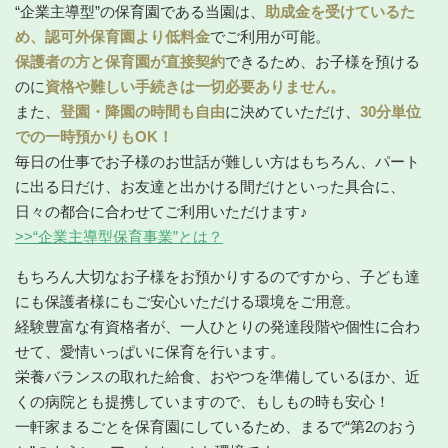
“企業主導型”の保育園である当園は、
助成金を受けているた
め、認可外保育園より低料金
でご利用が可能。
保護者の方と保育園が直接契約
できるため、お子様を預ける
のに
資格や難しい手続きは一切必要ありません。
また、
登園・降園の時間も自由
に決めていただけ、
30分単位
での一時預かりもOK！
毎日の仕事でお子様のお世話が難しい方はもちろん、パート
に出る日だけ、お友達と出かける間だけといった具合に、
日々の都合に合わせてご利用いただけます♪
>>“企業主導型保育事業”とは？
もちろん大切なお子様をお預かりするのですから、子ども達
にも保護者様にもご安心いただける環境をご用意。
経験豊富な有資格者が、一人ひとりの発達段階や個性に合わ
せて、愛情いっぱいに保育を行います。
栄養バランスの取れた給食、おやつを準備しているほか、近
くの病院とも提携していますので、もしもの時も安心！
一軒家まるごとを保育園にしているため、まるで“第2のおう