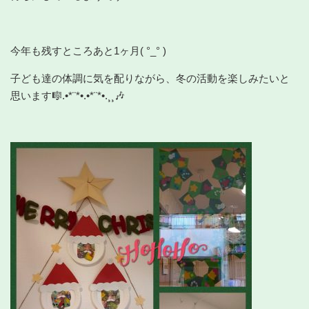
今年も残すところあと1ヶ月( °_° )
子ども達の体調に気を配りながら、冬の活動を楽しみたいと
思います🎼.•*¨*•.•*¨*•.¸¸🎶