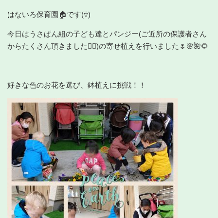
はないろ保育園🏠です(⍢)
今日はうさぱん組の子ども達とパンジー(ご近所の保護者さん
からたくさん頂きました🙇‍♀️)の寄せ植えを行いました🌷🌸🌺🌻
好きな色のお花を選び、鉢植えに挑戦！！