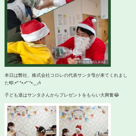
本日は弊社、株式会社コロレの代表サンタ🎅が来てくれまし
た🎼.•*¨*•.•*¨*•.¸¸🎶
子ども達はサンタさんからプレゼントをもらい大興奮😂