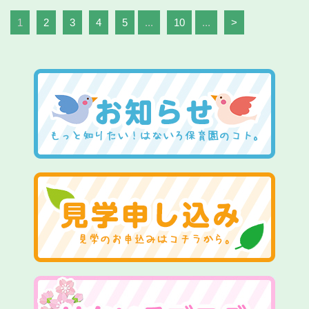
1
2
3
4
5
...
10
...
>